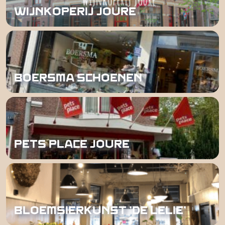
WIJNKOPERIJ JOURE
BOERSMA SCHOENEN
PETS PLACE JOURE
BLOEMSIERKUNST 'DE LELIE'