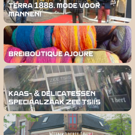
TERRA 1888. MODE VOOR
MANNEN!
BREIBOUTIQUE AJOURE
KAAS- & DELICATESSEN
SPECIAALZAAK ZEE TSIIS