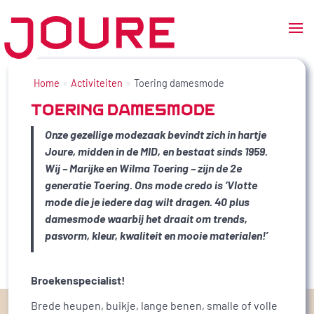
Ga
naar
Home
Activiteiten
Toering damesmode
de
TOERING DAMESMODE
inhoud
Onze gezellige modezaak bevindt zich in hartje
Joure, midden in de MID, en bestaat sinds 1959.
Wij – Marijke en Wilma Toering – zijn de 2e
generatie Toering. Ons mode credo is ‘Vlotte
mode die je iedere dag wilt dragen.
40 plus
damesmode waarbij het draait om trends,
pasvorm, kleur, kwaliteit en mooie materialen!’
Broekenspecialist!
Brede heupen, buikje, lange benen, smalle of volle