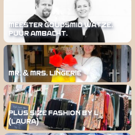
MEESTER GOUDSMID WATZE.
PUUR AMBACHT.
MR. & MRS. LINGERIE
PLUS SIZE FASHION BY L
(LAURA)