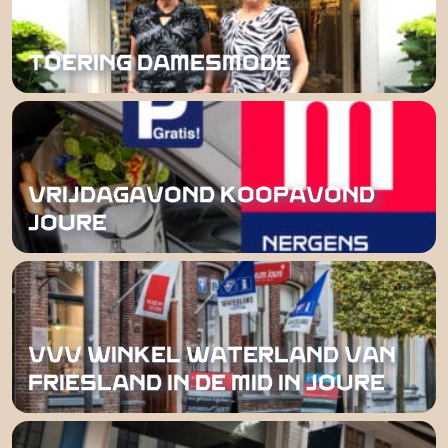
TOERING DAMESMODE
VRIJDAGAVOND KOOPAVOND
JOURE
VVV WINKEL WATERLAND VAN
FRIESLAND IN DE MID IN JOURE