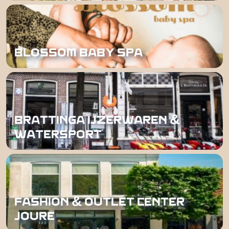
BLOSSOM BABY SPA
BRATTINGA IJZERWAREN &
WATERSPORT
FASHION & OUTLET CENTER
JOURE