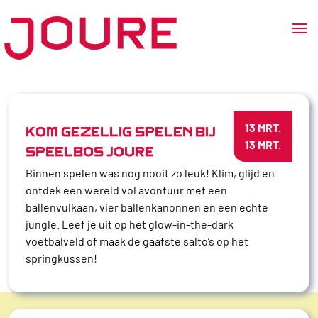
Ga
naar
de
inhoud
13 MRT.
KOM GEZELLIG SPELEN BIJ
13 MRT.
SPEELBOS JOURE
Binnen spelen was nog nooit zo leuk! Klim, glijd en
ontdek een wereld vol avontuur met een
ballenvulkaan, vier ballenkanonnen en een echte
jungle. Leef je uit op het glow-in-the-dark
voetbalveld of maak de gaafste salto’s op het
springkussen!