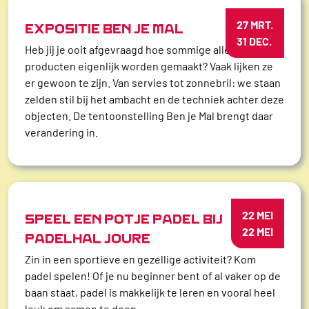
27 MRT.
EXPOSITIE BEN JE MAL
31 DEC.
Heb jij je ooit afgevraagd hoe sommige alledaagse
producten eigenlijk worden gemaakt? Vaak lijken ze
er gewoon te zijn. Van servies tot zonnebril: we staan
zelden stil bij het ambacht en de techniek achter deze
objecten. De tentoonstelling Ben je Mal brengt daar
verandering in.
22 MEI
SPEEL EEN POTJE PADEL BIJ
22 MEI
PADELHAL JOURE
Zin in een sportieve en gezellige activiteit? Kom
padel spelen! Of je nu beginner bent of al vaker op de
baan staat, padel is makkelijk te leren en vooral heel
leuk om samen te doen.