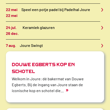
›
22 mei
Speel een potje padel bij Padelhal Joure
22 mei
›
24 jul.
Keramiek glazuren
26 dec.
›
7 aug.
Joure Swingt
DOUWE EGBERTS KOP EN
SCHOTEL
Welkom in Joure: dé bakermat van Douwe
Egberts. Bij de ingang van Joure staan de
»
iconische kop en schotel die…