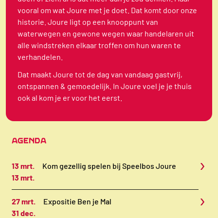
vooral om wat Joure met je doet. Dat komt door onze
historie. Joure ligt op een knooppunt van
waterwegen en gewone wegen waar handelaren uit
alle windstreken elkaar troffen om hun waren te
verhandelen.
Dat maakt Joure tot de dag van vandaag gastvrij,
ontspannen & gemoedelijk. In Joure voel je je thuis
ook al kom je er voor het eerst.
AGENDA
›
13 mrt.
Kom gezellig spelen bij Speelbos Joure
13 mrt.
›
27 mrt.
Expositie Ben je Mal
31 dec.