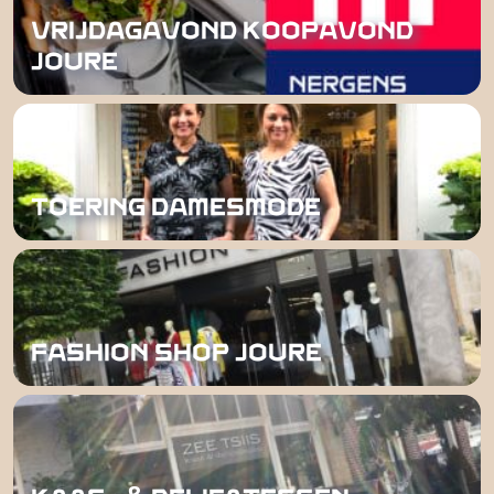
VRIJDAGAVOND KOOPAVOND
JOURE
TOERING DAMESMODE
FASHION SHOP JOURE