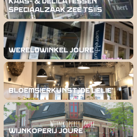
KAAS- & DELICATESSEN
SPECIAALZAAK ZEE TSIIS
WERELDWINKEL JOURE
BLOEMSIERKUNST 'DE LELIE'
WIJNKOPERIJ JOURE