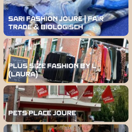
SARI FASHION JOURE | FAIR
TRADE & BIOLOGISCH
PLUS SIZE FASHION BY L
(LAURA)
PETS PLACE JOURE