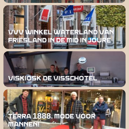
VVV WINKEL WATERLAND VAN
FRIESLAND IN DE MID IN JOURE
VISKIOSK DE VISSCHOTEL
TERRA 1888. MODE VOOR
MANNEN!