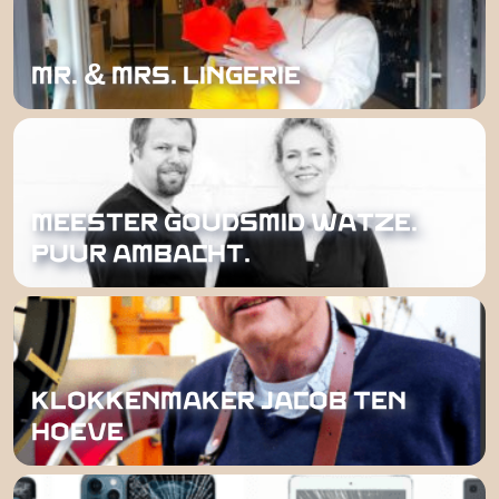
MR. & MRS. LINGERIE
MEESTER GOUDSMID WATZE.
PUUR AMBACHT.
KLOKKENMAKER JACOB TEN
HOEVE