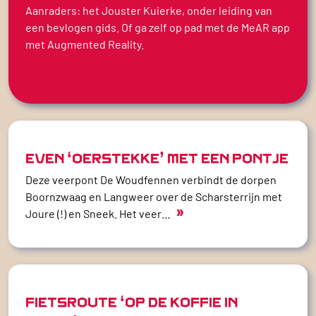
Aanraders: het Jouster Kuierke, onder leiding van
een bevlogen gids. Of ga zelf op pad met de MeAR app
met Augmented Reality.
EVEN ‘OERSTEKKE’ MET EEN PONTJE
Deze veerpont De Woudfennen verbindt de dorpen
Boornzwaag en Langweer over de Scharsterrijn met
»
Joure (!) en Sneek. Het veer…
FIETSROUTE ‘OP DE KOFFIE IN