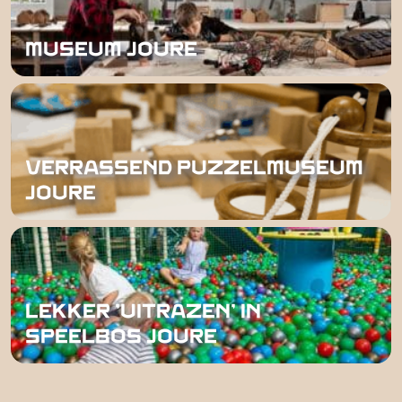
MUSEUM JOURE
VERRASSEND PUZZELMUSEUM
JOURE
LEKKER 'UITRAZEN' IN
SPEELBOS JOURE