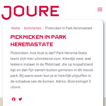
Ga
naar
Home
Activiteiten
Picknicken in Park Heremastate
de
PICKNICKEN IN PARK
inhoud
HEREMASTATE
Picknicken, hoe leuk is dat? Park Herema State
leent zich hier uitstekend voor. Kleedje mee, wat
lekkers inslaan in de Midstraat, die op loopafstand
ligt en dan fijn samen buiten genieten in dit mooie
park. Bij warm weer kun je er heerlijk uitpuffen in
de schaduw van de bomen. Adres: Boeresingel 3
Joure.
Facebook
Twitter