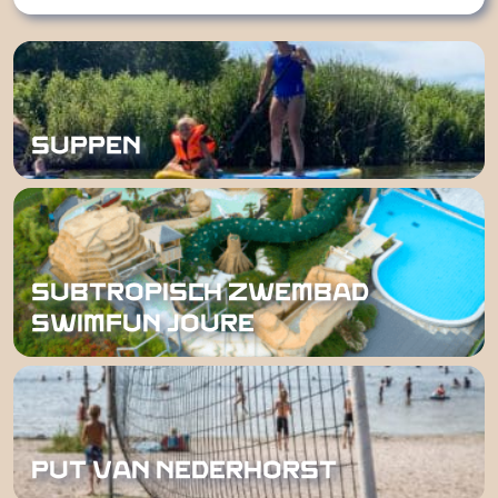
SUPPEN
SUBTROPISCH ZWEMBAD
SWIMFUN JOURE
PUT VAN NEDERHORST