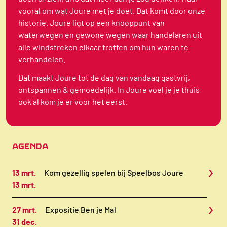
vooral om wat Joure met je doet. Dat komt door onze
historie. Joure ligt op een knooppunt van
waterwegen en gewone wegen waar handelaren uit
alle windstreken elkaar troffen om hun waren te
verhandelen.
Dat maakt Joure tot de dag van vandaag gastvrij,
ontspannen & gemoedelijk. In Joure voel je je thuis
ook al kom je er voor het eerst.
AGENDA
›
13 mrt.
Kom gezellig spelen bij Speelbos Joure
13 mrt.
›
27 mrt.
Expositie Ben je Mal
31 dec.