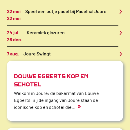
›
22 mei
Speel een potje padel bij Padelhal Joure
22 mei
›
24 jul.
Keramiek glazuren
26 dec.
›
7 aug.
Joure Swingt
DOUWE EGBERTS KOP EN
SCHOTEL
Welkom in Joure: dé bakermat van Douwe
Egberts. Bij de ingang van Joure staan de
»
iconische kop en schotel die…