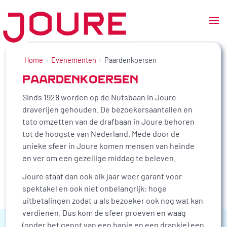
Ga
naar
Home
Evenementen
Paardenkoersen
de
PAARDENKOERSEN
inhoud
Sinds 1928 worden op de Nutsbaan in Joure
draverijen gehouden. De bezoekersaantallen en
toto omzetten van de drafbaan in Joure behoren
tot de hoogste van Nederland. Mede door de
unieke sfeer in Joure komen mensen van heinde
en ver om een gezellige middag te beleven.
Joure staat dan ook elk jaar weer garant voor
spektakel en ook niet onbelangrijk: hoge
uitbetalingen zodat u als bezoeker ook nog wat kan
verdienen. Dus kom de sfeer proeven en waag
(onder het genot van een hapje en een drankje) een