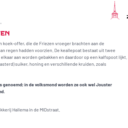
n
TEN
en koek-offer, die de Friezen vroeger brachten aan de
 van regen hadden voorzien. De keallepoat bestaat uit twee
elkaar aan worden gebakken en daardoor op een kalfspoot lijkt.
terd) suiker, honing en verschillende kruiden, zoals
s genoemd; in de volksmond worden ze ook wel Jouster
md.
akkerij Hallema in de MIDstraat.