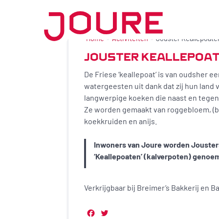
Home
Activiteiten
Jouster Keallepoate
Ga
naar
JOUSTER KEALLEPOA
de
De Friese ‘keallepoat’ is van oudsher e
inhoud
watergeesten uit dank dat zij hun land
langwerpige koeken die naast en tegen 
Ze worden gemaakt van roggebloem, (bas
koekkruiden en anijs.
Inwoners van Joure worden Jouster
‘Keallepoaten’ (kalverpoten) genoe
Verkrijgbaar bij Breimer’s Bakkerij en B
Facebook
Twitter