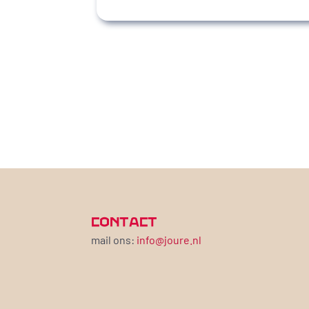
CONTACT
mail ons:
info@joure.nl