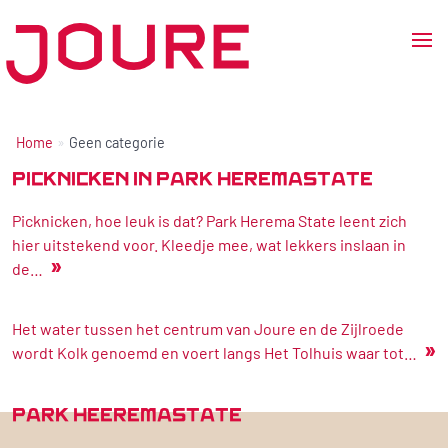
Ga
naar
de
Home
Geen categorie
inhoud
PICKNICKEN IN PARK HEREMASTATE
Picknicken, hoe leuk is dat? Park Herema State leent zich
hier uitstekend voor. Kleedje mee, wat lekkers inslaan in
»
de…
Het water tussen het centrum van Joure en de Zijlroede
»
wordt Kolk genoemd en voert langs Het Tolhuis waar tot…
PARK HEEREMASTATE