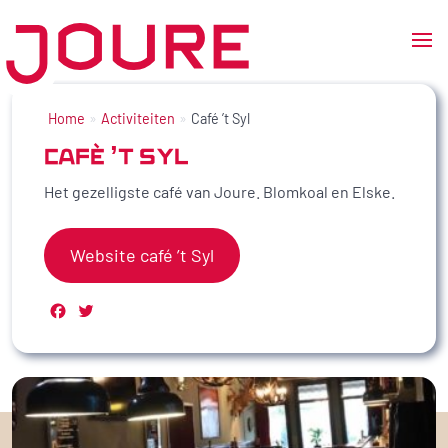
Ga
naar
Home
Activiteiten
Café ’t Syl
de
CAFÉ ’T SYL
inhoud
Het gezelligste café van Joure. Blomkoal en Elske.
Website café ’t Syl
Facebook
Twitter