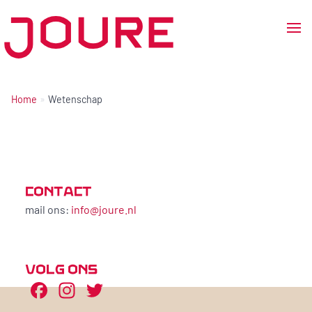
Ga
naar
de
Home
Wetenschap
inhoud
CONTACT
mail ons:
info@joure.nl
VOLG ONS
Facebook
Instagram
Twitter