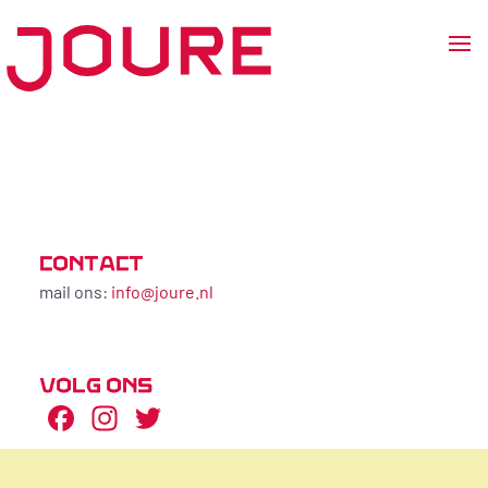
Ga
naar
de
inhoud
CONTACT
mail ons:
info@joure.nl
VOLG ONS
Facebook
Instagram
Twitter