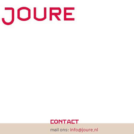
CONTACT
mail ons:
info@joure.nl