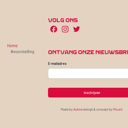
VOLG ONS
Facebook
Instagram
Twitter
Ga naar de inhoud
Home
ONTVANG ONZE NIEUWSBR
#voorstelling
E-mailadres
Made by
Autive
design & concept by
Mount
.