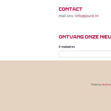
CONTACT
mail ons:
info@joure.nl
ONTVANG ONZE NIE
Ga naar de inhoud
E-mailadres
Made by
Autive