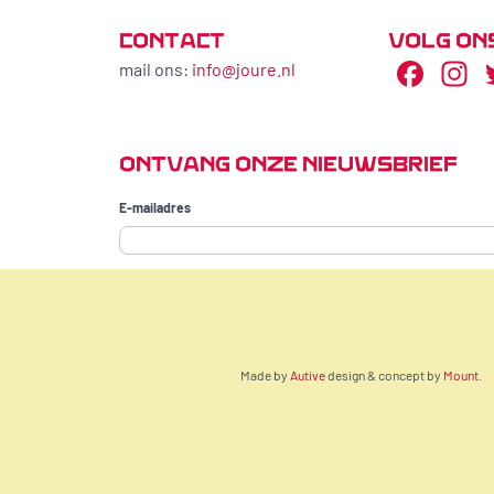
CONTACT
VOLG ON
Fac
I
mail ons:
info@joure.nl
ONTVANG ONZE NIEUWSBRIEF
Ga naar de inhoud
E-mailadres
Made by
Autive
design & concept by
Mount
.