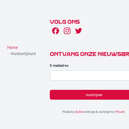
VOLG ONS
Facebook
Instagram
Twitter
Ga naar de inhoud
Home
ONTVANG ONZE NIEUWSBR
museumjoure
E-mailadres
Made by
Autive
design & concept by
Mount
.