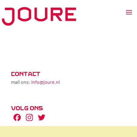
Ga
naar
de
inhoud
CONTACT
mail ons:
info@joure.nl
VOLG ONS
Facebook
Instagram
Twitter