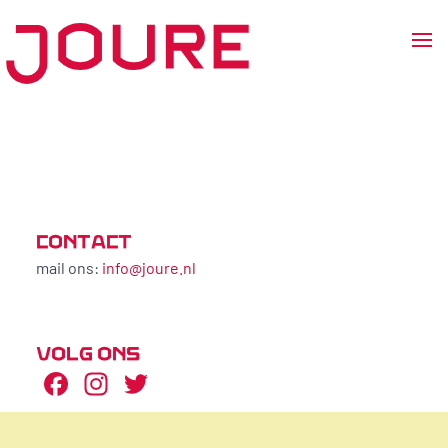
Ga
naar
de
inhoud
CONTACT
mail ons:
info@joure.nl
VOLG ONS
Facebook
Instagram
Twitter