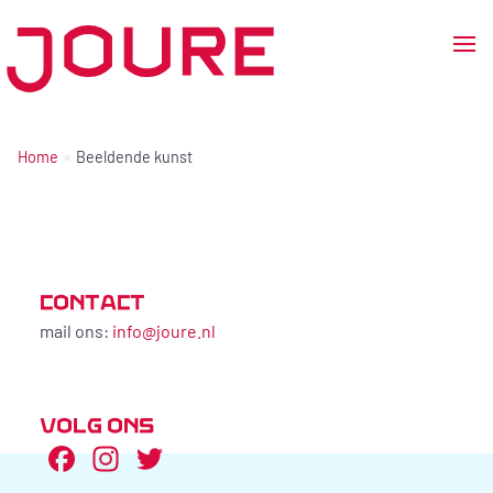
Ga
naar
de
Home
Beeldende kunst
inhoud
CONTACT
mail ons:
info@joure.nl
VOLG ONS
Facebook
Instagram
Twitter