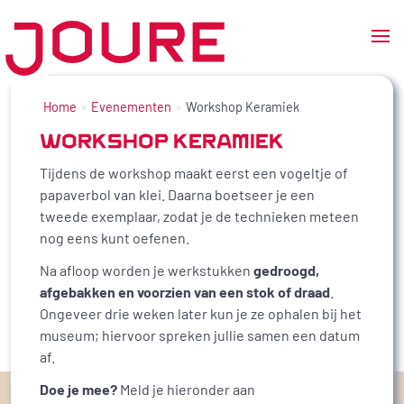
Ga
naar
Home
Evenementen
Workshop Keramiek
de
WORKSHOP KERAMIEK
inhoud
Tijdens de workshop maakt eerst een vogeltje of
papaverbol van klei. Daarna boetseer je een
tweede exemplaar, zodat je de technieken meteen
nog eens kunt oefenen.
Na afloop worden je werkstukken
gedroogd,
afgebakken en voorzien van een stok of draad
.
Ongeveer drie weken later kun je ze ophalen bij het
museum; hiervoor spreken jullie samen een datum
af.
Doe je mee?
Meld je hieronder aan