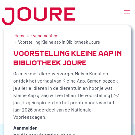
Ga
naar
Home
Evenementen
de
Voorstelling Kleine aap in Bibliotheek Joure
inhoud
VOORSTELLING KLEINE AAP IN
BIBLIOTHEEK JOURE
Ga mee met dierenverzorger Melvin Kunst en
ontdek het verhaal van Kleine Aap. Samen bezoek
je allerlei dieren in de dierentuin en hoor je wat
Kleine Aap graag wil vertellen. De voorstelling (2-7
jaar) is geïnspireerd op het prentenboek van het
jaar 2026 onderdeel van de Nationale
Voorleesdagen.
Aanmelden
Meld je aan via bmf.op-shop.nl.