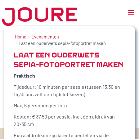
Ga
naar
Home
Evenementen
de
Laat een ouderwets sepia-fotoportret maken
inhoud
LAAT EEN OUDERWETS
SEPIA-FOTOPORTRET MAKEN
Praktisch
Tijdsduur: 10 minuten per sessie (tussen 13.30 en
15.30 uur, zelf een tijdslot kiezen)
Max. 6 personen per foto
Kosten: € 37,50 per sessie, incl. één afdruk van
20×35 cm
Extra afdrukken zijn later te bestellen via de